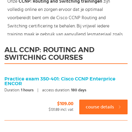
Onze
CCNP
: Routing and Switching trainingen
zijn
volledig online en zorgen ervoor dat je optimaal
voorbereidt bent om de Cisco CCNP Routing and
Switching certificering te behalen. Bij vrijwel iedere
training maak je gebruik van aanvullend lesmateriaal zoals
proefexamens en livelabs.
ALL CCNP: ROUTING AND
CCNP Routing and Switching is de certificering voor
SWITCHING COURSES
netwerkbeheerders die zich bezig houden met het
implementeren van complexe Cisco apparatuur en
netwerken. Het valideert je professionele kennis en
Practice exam 350-401: Cisco CCNP Enterprice
ENCOR
vaardigheden met de nieuwste Cisco technologieën en
Duration:
1
hours
|
access duration:
180 days
zorgt er tevens voor dat je relevant en up-to-date bent.
De volgende onderwerpen komen onder andere aan bod:
$109.00
course details
geavanceerde security, voice, wireless en video
$131.89
incl. vat
oplossingen.
Om de CCNA: Routing and Switching certificering te