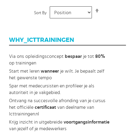
behalen dien je het volgende pad af te leggen:
Set
Implementing Cisco IP Routing (ROUTE) (exam 300-101)
Sort By
Descending
Implementing Cisco IP Switched Networks (SWITCH)
Direction
(exam 300-115)
Troubleshooting and Maintaining Cisco IP Networks
WHY_ICTTRAININGEN
(TSHOOT) (exam 300-135)
Via ons opleidingsconcept
bespaar
je tot
80%
De CCNA Routing and Switching certificering kan als
op trainingen
voorkennis dienen. Cisco examen doen? Dan kan je bij ons
Start met leren
wanneer
je wilt. Je bepaalt zelf
het gewenste tempo
optioneel examenvoucher mee bestellen.
Spar met medecursisten en profileer je als
Sowieso krijg je na iedere succesvolle afronding van de
autoriteit in je vakgebied.
training een certificaat van deelname en maak je bij veel
Ontvang na succesvolle afronding van je cursus
trainingen gebruik van docent support. Maak een keuze en
het officiële
certificaat
van deelname van
start vandaag nog met onze e-learning. Omdat kennis
Icttrainingen.nl
nooit stil mag staan: You're in control!
Krijg inzicht in uitgebreide
voortgangsinformatie
van jezelf of je medewerkers