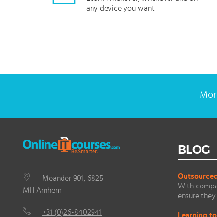
any device you want
More
BLOG
Outsourced 
Meander 901, 6825
With compan
MH Arnhem
ensure they 
+31 (0)26-8402941
Learning to