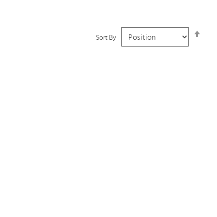
Set
Sort By
Desc
Dire