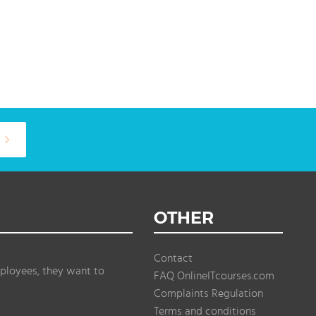
OTHER
Contact
ployees, they want to
FAQ OnlineITcourses.com
Complaints Regulation
Terms and conditions