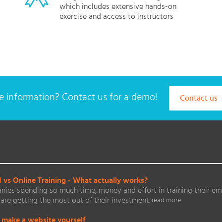
which includes extensive hands-on
exercise and access to instructors
 information? Contact us for a demo!
Contact us
vs Online Training - What actually works?
ies spending so much time, money and effort in training their em
are getting the most out of their investment.
read more
 make a website yourself