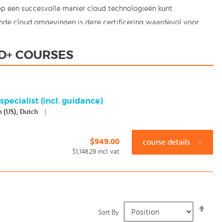
op een succesvolle manier cloud technologieën kunt
de cloud omgevingen is deze certificering waardevol voor
 onderstaand examen met succes afronden.
D+ COURSES
r mee bestellen.
raining een certificaat van deelname en maak je bij veel
specialist (incl. guidance)
h (US), Dutch
|
n start vandaag nog met onze e-learning.
$949.00
course details
$1,148.29
incl. vat
Set
Sort By
Desc