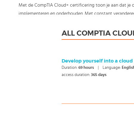
Met de CompTIA Cloud+ certificering toon je aan dat je 
implementeren en onderhouden. Met constant veranderen
jezelf, je bedrijf of toekomstig werkgever.
Om de CompTIA Cloud+ certificering te behalen moet je
ALL COMPTIA CLOU
CompTIA Cloud+ (exam CV0-001)
Examen doen? Dan kan je bij ons optioneel examenvouche
Sowieso krijg je na iedere succesvolle afronding van de t
Develop yourself into a cloud 
Duration:
69
hours
|
Language:
Englis
trainingen gebruik van docent support. Maak een keuze e
access duration:
365 days
Omdat kennis nooit stil mag staan: You're in control!