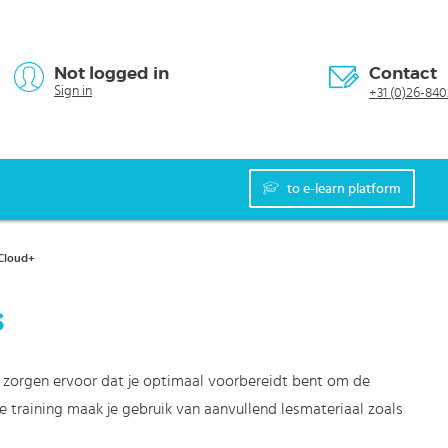
Not logged in
Contact
Sign in
+31 (0)26-840
to e-learn platform
Cloud+
s
n zorgen ervoor dat je optimaal voorbereidt bent om de
re training maak je gebruik van aanvullend lesmateriaal zoals