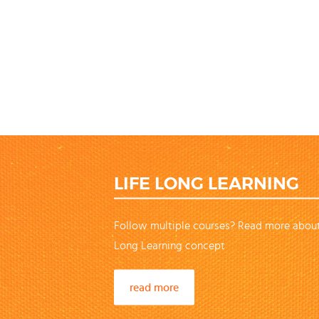
LIFE LONG LEARNING
Follow multiple courses? Read more about
Long Learning concept
read more