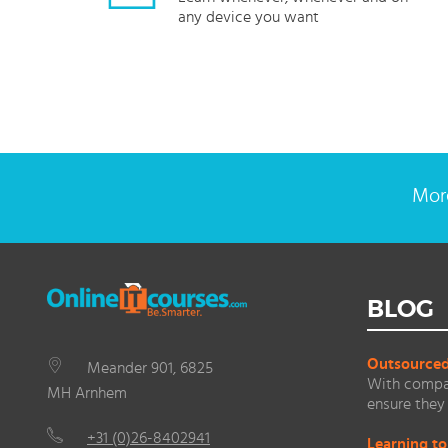
any device you want
More
BLOG
Outsourced 
Meander 901, 6825
With compan
MH Arnhem
ensure they 
+31 (0)26-8402941
Learning to