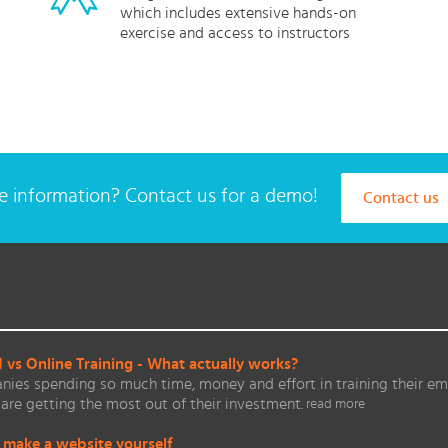
which includes extensive hands-on
exercise and access to instructors
 information? Contact us for a demo!
Contact us
vs Online Training - What actually works?
ies spending so much time, money and effort in training their em
are getting the most out of their investment.
read more
 make a website yourself