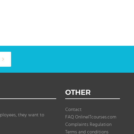
OTHER
Contact
ployees, they want to
FAQ OnlineITcourses.com
Complaints Regulation
Terms and conditions