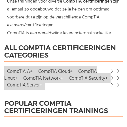
Onze trainingen voor diverse
CompTIA certificeringen
zijn
allemaal zo opgebouwd dat ze je helpen om optimaal
voorbereidt te zijn op de verschillende CompTIA
examens/certificeringen.
CompTIA is een wereldwijde leverancieronafhankelijke
aanbieder van IT certificeringen. Personen met een
ALL COMPTIA CERTIFICERINGEN
CompTIA certificering in het bezit zijn in het voordeel bij
CATEGORIES
sollicaties en dienen vaak als startpunt voor verdere
certificeringen in de IT.
CompTIA A+
CompTIA Cloud+
CompTIA
Wij bieden trainingen aan voor de meeste CompTIA
Linux+
CompTIA Network+
CompTIA Security+
certificeringen.
CompTIA Server+
CompTIA A+
CompTIA Network+
POPULAR COMPTIA
CompTIA Security+
CERTIFICERINGEN TRAININGS
CompTIA Linux+