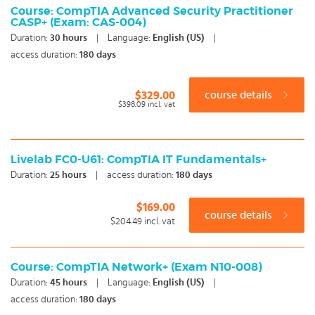
CompTIA Server+
Course: CompTIA Advanced Security Practitioner
CASP+ (Exam: CAS-004)
CompTIA Cloud+
Duration:
30
hours
|
Language:
English (US)
|
access duration:
180 days
Sowieso krijg je na iedere succesvolle afronding van de
training een certificaat van deelname en maak je bij veel
$329.00
course details
trainingen gebruik van docent support. Maak een keuze en
$398.09
incl. vat
start vandaag nog met onze e-learning. Met onze
Microsoft certificering zelfstudie staat je kennis nooit stil!
Livelab FC0-U61: CompTIA IT Fundamentals+
Duration:
25
hours
|
access duration:
180 days
$169.00
course details
$204.49
incl. vat
Course: CompTIA Network+ (Exam N10-008)
Duration:
45
hours
|
Language:
English (US)
|
access duration:
180 days