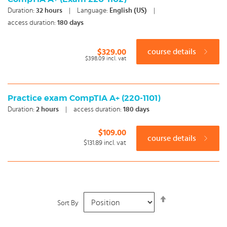
Duration:
32
hours
|
Language:
English (US)
|
access duration:
180 days
$329.00
course details
$398.09
incl. vat
Practice exam CompTIA A+ (220-1101)
Duration:
2
hours
|
access duration:
180 days
$109.00
course details
$131.89
incl. vat
Set
Sort By
Descending
Direction