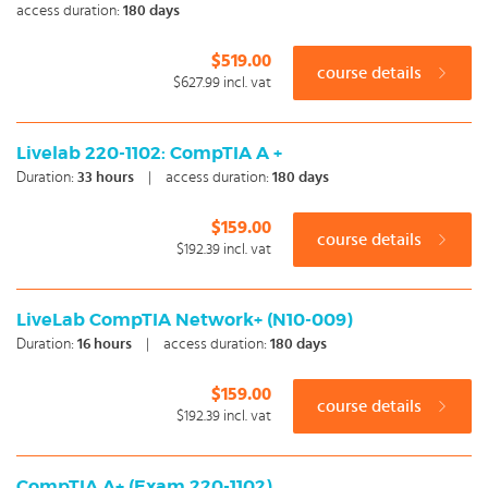
access duration:
180 days
$519.00
course details
$627.99
incl. vat
Livelab 220-1102: CompTIA A +
Duration:
33
hours
|
access duration:
180 days
$159.00
course details
$192.39
incl. vat
LiveLab CompTIA Network+ (N10-009)
Duration:
16
hours
|
access duration:
180 days
$159.00
course details
$192.39
incl. vat
CompTIA A+ (Exam 220-1102)