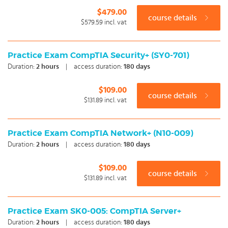
$479.00
course details
$579.59
incl. vat
Practice Exam CompTIA Security+ (SY0-701)
Duration:
2
hours
|
access duration:
180 days
$109.00
course details
$131.89
incl. vat
Practice Exam CompTIA Network+ (N10-009)
Duration:
2
hours
|
access duration:
180 days
$109.00
course details
$131.89
incl. vat
Practice Exam SK0-005: CompTIA Server+
Duration:
2
hours
|
access duration:
180 days