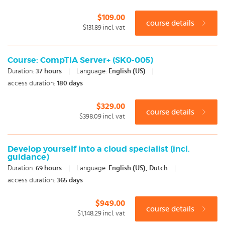
$109.00
course details
$131.89
incl. vat
Course: CompTIA Server+ (SK0-005)
Duration:
37
hours
|
Language:
English (US)
|
access duration:
180 days
$329.00
course details
$398.09
incl. vat
Develop yourself into a cloud specialist (incl.
guidance)
Duration:
69
hours
|
Language:
English (US), Dutch
|
access duration:
365 days
$949.00
course details
$1,148.29
incl. vat