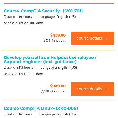
Course: CompTIA Security+ (SY0-701)
Duration:
19
hours
|
Language:
English (US)
|
access duration:
180 days
$439.00
course details
$531.19
incl. vat
Develop yourself as a Helpdesk employee /
Support engineer (incl. guidance)
Duration:
113
hours
|
Language:
English (US)
|
access duration:
365 days
$949.00
course details
$1,148.29
incl. vat
Course CompTIA Linux+ (XK0-006)
Duration:
16
hours
|
Language:
English (US)
|