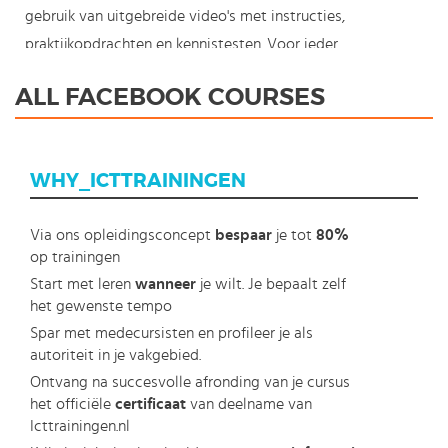
gebruik van uitgebreide video's met instructies,
praktijkopdrachten en kennistesten. Voor ieder
kennisniveau hebben wij de beste cursussen voor je
ALL FACEBOOK COURSES
geselecteerd. Met ons innovatieve online leerconcept kun
je daarnaast starten met je Social Media cursus waar en
wanneer je wilt en profiteer je tevens van de beste prijs.
WHY_ICTTRAININGEN
Maak een keuze en start vandaag nog met onze award
winning e-learning. Omdat kennis nooit stil mag staan:
Via ons opleidingsconcept
bespaar
je tot
80%
You're in control!
op trainingen
Start met leren
wanneer
je wilt. Je bepaalt zelf
het gewenste tempo
Spar met medecursisten en profileer je als
autoriteit in je vakgebied.
Ontvang na succesvolle afronding van je cursus
het officiële
certificaat
van deelname van
Icttrainingen.nl