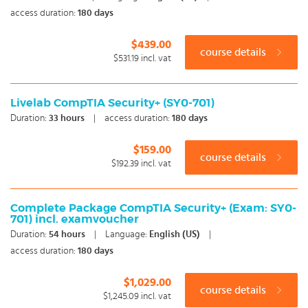
Examen doen? Dan kan je bij ons optioneel examenvoucher
access duration:
180 days
mee bestellen.
$439.00
Sowieso krijg je na iedere succesvolle afronding van de
course details
$531.19
incl. vat
training een certificaat van deelname en maak je bij veel
trainingen gebruik van docent support. Maak een keuze en
Livelab CompTIA Security+ (SY0-701)
start vandaag nog met onze e-learning. Omdat kennis
Duration:
33
hours
|
access duration:
180 days
nooit stil mag staan: You're in control!
$159.00
course details
$192.39
incl. vat
Complete Package CompTIA Security+ (Exam: SY0-
701) incl. examvoucher
Duration:
54
hours
|
Language:
English (US)
|
access duration:
180 days
$1,029.00
course details
$1,245.09
incl. vat