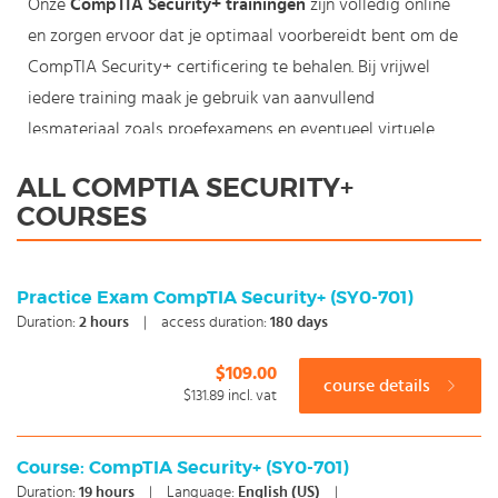
Onze
CompTIA Security+ trainingen
zijn volledig online
en zorgen ervoor dat je optimaal voorbereidt bent om de
CompTIA Security+ certificering te behalen. Bij vrijwel
iedere training maak je gebruik van aanvullend
lesmateriaal zoals proefexamens en eventueel virtuele
labs.
ALL COMPTIA SECURITY+
De CompTIA Security+ certificering wordt gezien als een
COURSES
benchmark voor best practices in de IT security. De
certificering denkt de principes van netwerk beveiliging en
riskmanagement af. De CompTIA Security+ certificering
Practice Exam CompTIA Security+ (SY0-701)
wordt dan ook vaak gezien als de ideale eerste stap voor
Duration:
2
hours
|
access duration:
180 days
een carriere in de IT security.
$109.00
Om deze certificering te behalen dien je het onderstaande
course details
$131.89
incl. vat
examen met succes af te leggen:
CompTIA Security+ (exam SY0-501)
(examen SY0-401
verloopt op 31 juli 2018)
Course: CompTIA Security+ (SY0-701)
Duration:
19
hours
|
Language:
English (US)
|