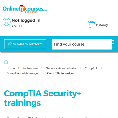
Not logged in
0 item(s)
Sign in
to e-learn platform
Home
Professions
Network Administrator
CompTIA
CompTIA certificeringen
CompTIA Security+
CompTIA Security+
trainings