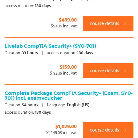
Examen doen? Dan kan je bij ons optioneel examenvoucher
access duration:
180 days
mee bestellen.
$439.00
Sowieso krijg je na iedere succesvolle afronding van de
course details
$531.19
incl. vat
training een certificaat van deelname en maak je bij veel
trainingen gebruik van docent support. Maak een keuze en
Livelab CompTIA Security+ (SY0-701)
start vandaag nog met onze e-learning. Omdat kennis
Duration:
33
hours
|
access duration:
180 days
nooit stil mag staan: You're in control!
$159.00
course details
$192.39
incl. vat
Complete Package CompTIA Security+ (Exam: SY0-
701) incl. examvoucher
Duration:
54
hours
|
Language:
English (US)
|
access duration:
180 days
$1,029.00
course details
$1,245.09
incl. vat