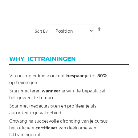
Set
Sort By
Descending
Direction
WHY_ICTTRAININGEN
Via ons opleidingsconcept
bespaar
je tot
80%
op trainingen
Start met leren
wanneer
je wilt. Je bepaalt zelf
het gewenste tempo
Spar met medecursisten en profileer je als
autoriteit in je vakgebied.
Ontvang na succesvolle afronding van je cursus
het officiële
certificaat
van deelname van
Icttrainingen.nl