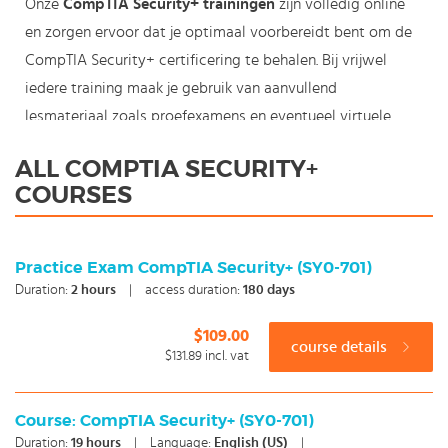
Onze
CompTIA Security+ trainingen
zijn volledig online
en zorgen ervoor dat je optimaal voorbereidt bent om de
CompTIA Security+ certificering te behalen. Bij vrijwel
iedere training maak je gebruik van aanvullend
lesmateriaal zoals proefexamens en eventueel virtuele
labs.
ALL COMPTIA SECURITY+
De CompTIA Security+ certificering wordt gezien als een
COURSES
benchmark voor best practices in de IT security. De
certificering denkt de principes van netwerk beveiliging en
riskmanagement af. De CompTIA Security+ certificering
Practice Exam CompTIA Security+ (SY0-701)
wordt dan ook vaak gezien als de ideale eerste stap voor
Duration:
2
hours
|
access duration:
180 days
een carriere in de IT security.
$109.00
Om deze certificering te behalen dien je het onderstaande
course details
$131.89
incl. vat
examen met succes af te leggen:
CompTIA Security+ (exam SY0-501)
(examen SY0-401
verloopt op 31 juli 2018)
Course: CompTIA Security+ (SY0-701)
Duration:
19
hours
|
Language:
English (US)
|