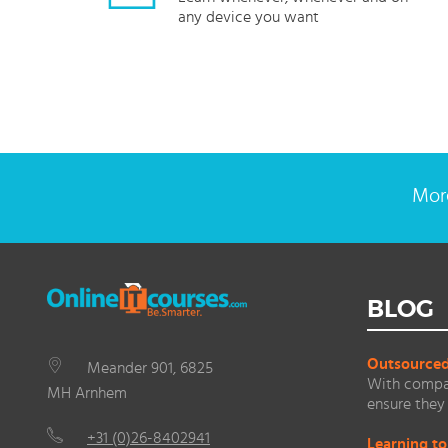
any device you want
More
BLOG
Outsourced 
Meander 901, 6825
With compan
MH Arnhem
ensure they 
+31 (0)26-8402941
Learning to