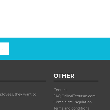
OTHER
Contact
ployees, they want to
FAQ OnlineITcourses.com
Complaints Regulation
Terms and conditions