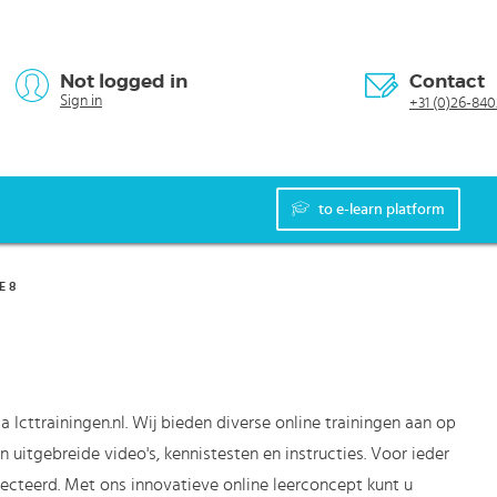
Not logged in
Contact
Sign in
+31 (0)26-840
to e-learn platform
E 8
 Icttrainingen.nl. Wij bieden diverse online trainingen aan op
 uitgebreide video's, kennistesten en instructies. Voor ieder
ecteerd. Met ons innovatieve online leerconcept kunt u