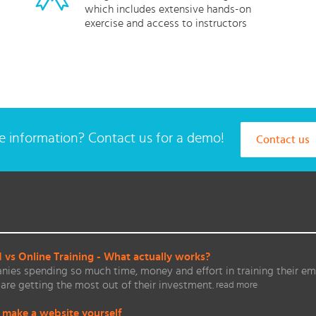
which includes extensive hands-on
exercise and access to instructors
 information? Contact us for a demo!
Contact us
vs Online Training - What actually works?
ies spending so much time, money and effort in training their em
are getting the most out of their investment.
read more
 make a website yourself