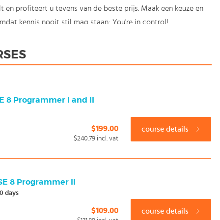
 en profiteert u tevens van de beste prijs. Maak een keuze en
at kennis nooit stil mag staan: You're in control!
RSES
E 8 Programmer I and II
$199.00
course details
$240.79
incl. vat
SE 8 Programmer II
0 days
$109.00
course details