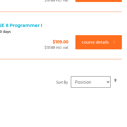
$131.89
incl. vat
 SE 8 Programmer I
0 days
$109.00
course details
$131.89
incl. vat
Set
Sort By
Desc
Dire