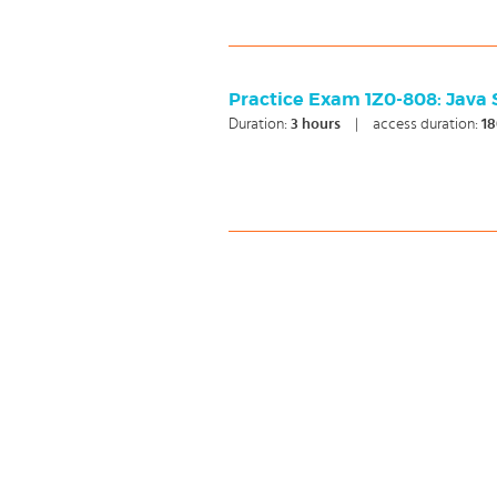
Practice Exam 1Z0-808: Java
Duration:
3
hours
|
access duration:
18