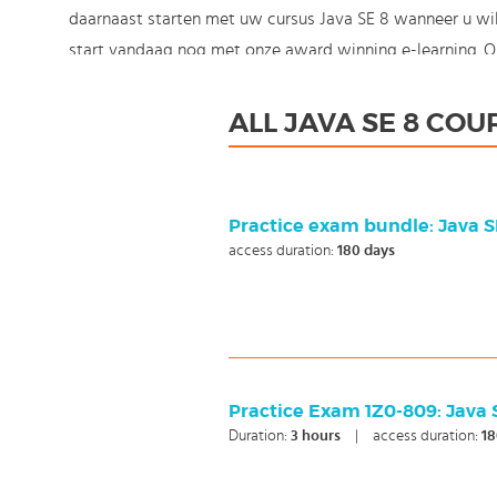
daarnaast starten met uw cursus Java SE 8 wanneer u wilt
start vandaag nog met onze award winning e-learning. Omd
ALL JAVA SE 8 COU
Practice exam bundle: Java S
access duration:
180 days
Practice Exam 1Z0-809: Java 
Duration:
3
hours
|
access duration:
18