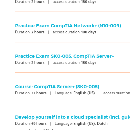
Duration:
2
hours
|
access duration:
180 days
Practice Exam CompTIA Network+ (N10-009)
Duration:
2
hours
|
access duration:
180 days
Practice Exam SK0-005: CompTIA Server+
Duration:
2
hours
|
access duration:
180 days
Course: CompTIA Server+ (SK0-005)
Duration:
37
hours
|
Language:
English (US)
|
access duration
Develop yourself into a cloud specialist (incl. gu
Duration:
69
hours
|
Language:
English (US), Dutch
|