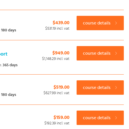
$439.00
course details
$531.19
incl. vat
:
180 days
$949.00
course details
port
$1,148.29
incl. vat
n:
365 days
$519.00
course details
$627.99
incl. vat
:
180 days
$159.00
course details
$192.39
incl. vat