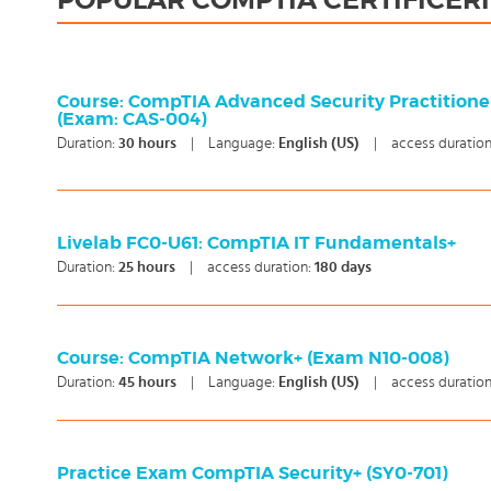
POPULAR COMPTIA CERTIFICER
Course: CompTIA Advanced Security Practition
(Exam: CAS-004)
Duration:
30
hours
|
Language:
English (US)
|
access duratio
Livelab FC0-U61: CompTIA IT Fundamentals+
Duration:
25
hours
|
access duration:
180 days
Course: CompTIA Network+ (Exam N10-008)
Duration:
45
hours
|
Language:
English (US)
|
access duratio
Practice Exam CompTIA Security+ (SY0-701)