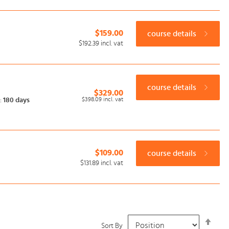
$159.00
course details
$192.39
incl. vat
course details
$329.00
$398.09
incl. vat
:
180 days
$109.00
course details
$131.89
incl. vat
Set
Sort By
Desc