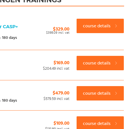
INGEN TRAININGS
course details
er CASP+
$329.00
$398.09
incl. vat
n:
180 days
$169.00
course details
$204.49
incl. vat
$479.00
course details
$579.59
incl. vat
n:
180 days
$109.00
course details