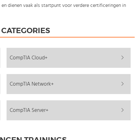
ies en dienen vaak als startpunt voor verdere certificeringen in
iceringen.
 CATEGORIES
CompTIA Cloud+
CompTIA Network+
raining een certificaat van deelname en maak je bij veel
CompTIA Server+
n start vandaag nog met onze e-learning. Met onze Microsoft