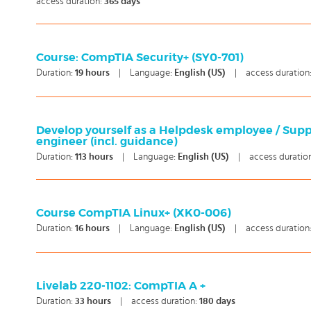
access duration:
365 days
Course: CompTIA Security+ (SY0-701)
Duration:
19
hours
|
Language:
English (US)
|
access duration
Develop yourself as a Helpdesk employee / Sup
engineer (incl. guidance)
Duration:
113
hours
|
Language:
English (US)
|
access duratio
Course CompTIA Linux+ (XK0-006)
Duration:
16
hours
|
Language:
English (US)
|
access duration
Livelab 220-1102: CompTIA A +
Duration:
33
hours
|
access duration:
180 days